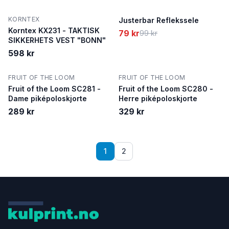
borrelås
KORNTEX
SALG
Justerbar Reflekssele
Korntex KX231 - TAKTISK
79 kr
99 kr
SIKKERHETS VEST "BONN"
598 kr
FRUIT OF THE LOOM
FRUIT OF THE LOOM
Fruit of the Loom SC281 -
Fruit of the Loom SC280 -
Dame piképoloskjorte
Herre piképoloskjorte
289 kr
329 kr
1
2