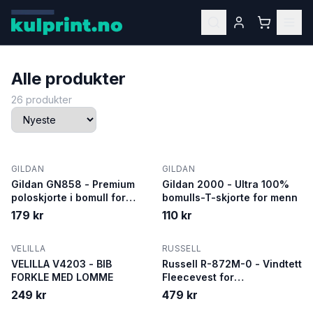
Alle produkter
26
produkter
GILDAN
GILDAN
Gildan GN858 - Premium
Gildan 2000 - Ultra 100%
poloskjorte i bomull for
bomulls-T-skjorte for menn
menn
179 kr
110 kr
VELILLA
RUSSELL
VELILLA V4203 - BIB
Russell R-872M-0 - Vindtett
FORKLE MED LOMME
Fleecevest for
Utendørsaktiviteter
249 kr
479 kr