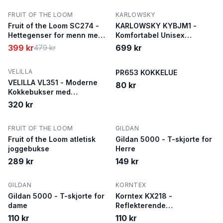
FRUIT OF THE LOOM
SALG
KARLOWSKY
Fruit of the Loom SC274 -
KARLOWSKY KYBJM1 -
Hettegenser for menn med
Komfortabel Unisex
stor glidelås
Kokkjakke i Bomull
399 kr
699 kr
479 kr
VELILLA
PR653 KOKKELUE
VELILLA VL351 - Moderne
80 kr
Kokkebukser med
Rutemønster
320 kr
FRUIT OF THE LOOM
GILDAN
Fruit of the Loom atletisk
Gildan 5000 - T-skjorte for
joggebukse
Herre
289 kr
149 kr
GILDAN
KORNTEX
Gildan 5000 - T-skjorte for
Korntex KX218 -
dame
Reflekterende
sikkerhetsvest med
110 kr
110 kr