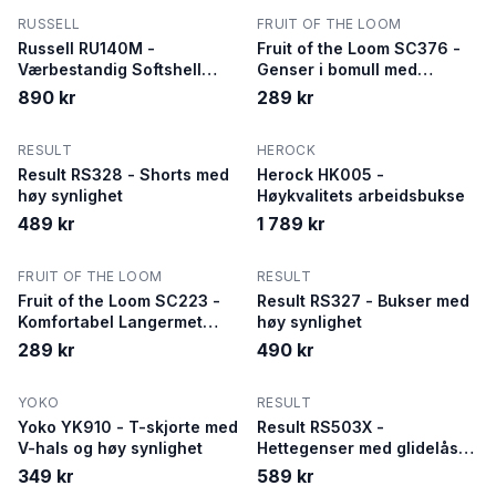
RUSSELL
FRUIT OF THE LOOM
Russell RU140M -
Fruit of the Loom SC376 -
Værbestandig Softshell
Genser i bomull med
Jakke for Utendørsbruk
glidelås for menn
890 kr
289 kr
RESULT
HEROCK
Result RS328 - Shorts med
Herock HK005 -
høy synlighet
Høykvalitets arbeidsbukse
489 kr
1 789 kr
FRUIT OF THE LOOM
RESULT
Fruit of the Loom SC223 -
Result RS327 - Bukser med
Komfortabel Langermet
høy synlighet
Bomullsgenser
289 kr
490 kr
YOKO
RESULT
Yoko YK910 - T-skjorte med
Result RS503X -
V-hals og høy synlighet
Hettegenser med glidelås
HV i resirkulert polyester
349 kr
589 kr