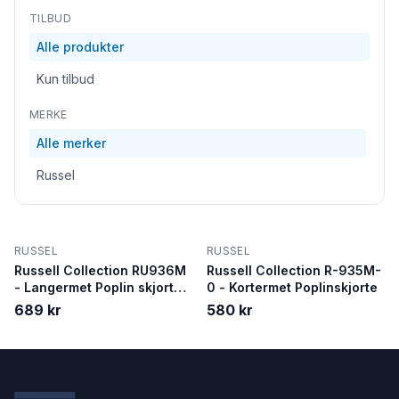
TILBUD
Alle produkter
Kun tilbud
MERKE
Alle merker
Russel
RUSSEL
RUSSEL
Russell Collection RU936M
Russell Collection R-935M-
- Langermet Poplin skjorte i
0 - Kortermet Poplinskjorte
ren bomull
689 kr
580 kr